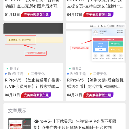
功能】点击完所有图片后才可以
立提交页-支持自定义创建N个工
查看文章-每天凌晨重置浏览权
单类型-后台可随时创建删除
01月13日
04月17日
完美兼容新版主题
完美兼容新版主题
限
推荐3
推荐2
Ri V5 主题
二开美化
Ri V5 主题
二开美化
RiPro-V5-【禁止普通用户搜素-
RiPro-V5-【签到奖励-后台随机
仅VIP会员可用】让搜索功能只
赠送金币】灵活控制-概率触发-
对会员开放-可根据需求选择
提高网站订单转化
04月21日
04月21日
完美兼容新版主题
完美兼容新版主题
文章展示
RiPro-V5-【下载显示广告弹窗-VIP会员不受限
制】点击广告图片后解锁下载地址-后台控制