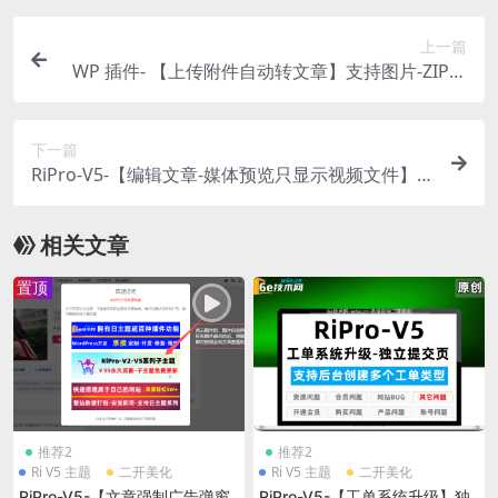
上一篇
WP 插件- 【上传附件自动转文章】支持图片-ZIP压
缩包-其它附件….等等-V5+V2通用-可自定义付费参
数-内置强大功能
下一篇
RiPro-V5-【编辑文章-媒体预览只显示视频文件】-
不显示图片这些-避免媒体库东西太杂乱不好管理
相关文章
置顶
推荐2
推荐2
Ri V5 主题
二开美化
Ri V5 主题
二开美化
RiPro-V5-【文章强制广告弹窗
RiPro-V5-【工单系统升级】独