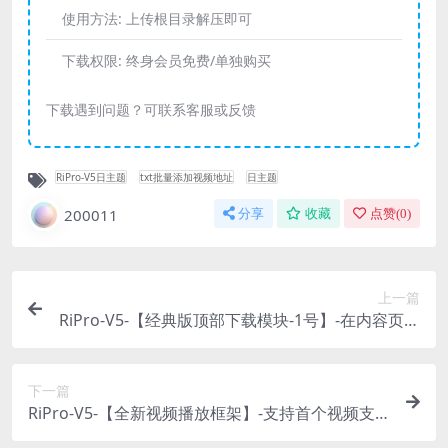
使用方法:
上传根目录解压即可
下载权限:
终身会员免费/单独购买
下载遇到问题？可联系客服或反馈
RiPro-V5日主题
txt批量添加视频地址
日主题
200011
分享
收藏
点赞(
0
)
上一篇
RiPro-V5-【经典版顶部下载模块-1号】-在内容页顶
部宽屏显示-自适应PC+手机端-兼容暗黑模式-非插
件
下一篇
RiPro-V5-【全新视频播放框架】-支持首个视频支
持免费播放-隐藏式播放列表+购买权限界面升级-非