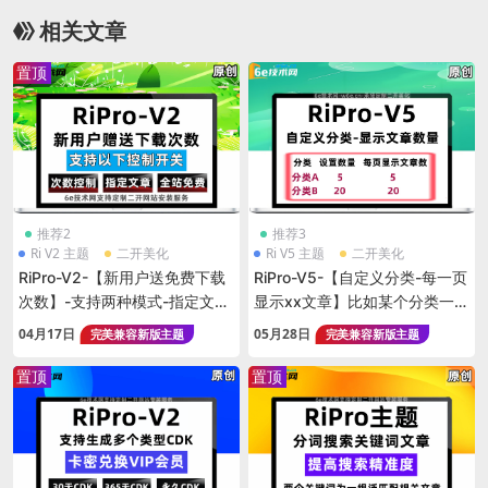
插件
相关文章
置顶
推荐2
推荐3
Ri V2 主题
二开美化
Ri V5 主题
二开美化
RiPro-V2-【新用户送免费下载
RiPro-V5-【自定义分类-每一页
次数】-支持两种模式-指定文章
显示xx文章】比如某个分类一页
+全站免费下载的控制开关-灵活
显示10个-某个分类一页显示50
04月17日
05月28日
完美兼容新版主题
完美兼容新版主题
方便
个文章
置顶
置顶