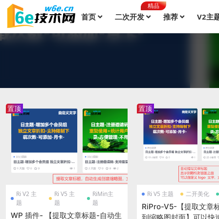
精品
首页
二次开发
推荐
V2主
置顶
置顶
Ri V2 主
Ri V5 主
RiMin主
Ri V5 主题
二开美化
题
题
题
RiPro-V5-【提取文章
WP 插件- 【提取文章标题-自动生
到缩略图封面】可以快