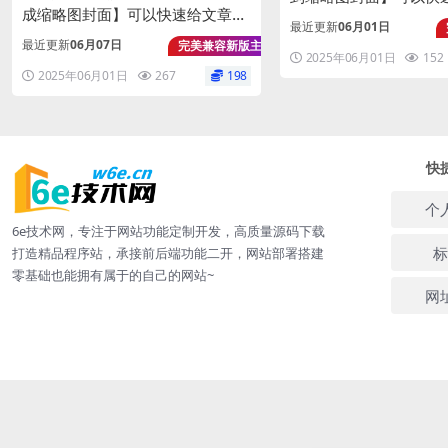
成缩略图封面】可以快速给文章配
配封面图-支持多种风格
最近更新
06月01日
封面图-支持V5-V2-理论其它WP
性非常高
最近更新
06月07日
完美兼容新版主题
主题也支持-可塑性非常高
2025年06月01日
152
2025年06月01日
267
198
快
个
6e技术网，专注于网站功能定制开发，高质量源码下载
标
打造精品程序站，承接前后端功能二开，网站部署搭建
零基础也能拥有属于的自己的网站~
网