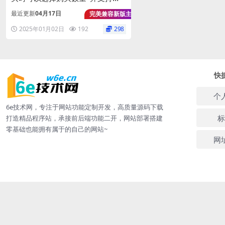
次重复购买-每次购买需填写预留
最近更新
04月17日
完美兼容新版主题
信息
2025年01月02日
192
298
快
个
6e技术网，专注于网站功能定制开发，高质量源码下载
标
打造精品程序站，承接前后端功能二开，网站部署搭建
零基础也能拥有属于的自己的网站~
网