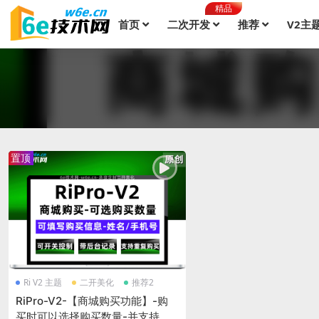
精品
首页
二次开发
推荐
V2主
置顶
Ri V2 主题
二开美化
推荐2
RiPro-V2-【商城购买功能】-购
买时可以选择购买数量-并支持多