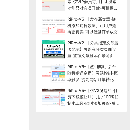
素-仅VIP会员可用】让搜索
功能只对会员开放-可根据需
求选择
RiPro-V5-【发布新文章-随
机添加销售数量】让用户觉
得更真实-可以促进订单成交
RiPro-V2-【分类指定文章置
顶显示】可以在分类页面设
置-置顶文章显示在最前面-提
高曝光率
RiPro-V5-【签到奖励-后台
随机赠送金币】灵活控制-概
率触发-提高网站订单转化
RiPro-V5-【仿V2侧边栏-付
费下载模块UI】几乎100%仿
制小工具-随时添加移除-后台
小工具设置