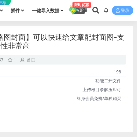
推荐
限时优惠
VIP
插件
一键导入数据
登录
缩略图封面】可以快速给文章配封面图-支
塑性非常高
67
1
首页
198
功能二开文件
上传根目录解压即可
终身会员免费/单独购买