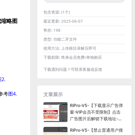
包含资源:
(1个)
成缩略图
最近更新:
2025-06-07
售价:
198
类型:
功能二开文件
使用方法:
上传根目录解压即可
下载权限:
终身会员免费/单独购买
下载遇到问题？可联系客服或反馈
2.
参考
图4.
文章展示
RiPro-V5-【下载显示广告弹
窗-VIP会员不受限制】点击
广告图片后解锁下载地址-后
台控制
RiPro-V5-【禁止普通用户搜