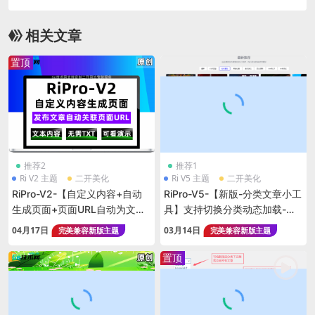
没有登录-网站所有页面无法访问-登录后解除限制
相关文章
置顶
推荐2
推荐1
Ri V2 主题
二开美化
Ri V5 主题
二开美化
RiPro-V2-【自定义内容+自动
RiPro-V5-【新版-分类文章小工
生成页面+页面URL自动为文章
具】支持切换分类动态加载-自
下载地址】-适合文本内容发放
动加载-排除分类-显示分类设
04月17日
03月14日
完美兼容新版主题
完美兼容新版主题
用途
置-可以添加N个小工具-不会冲
突
置顶