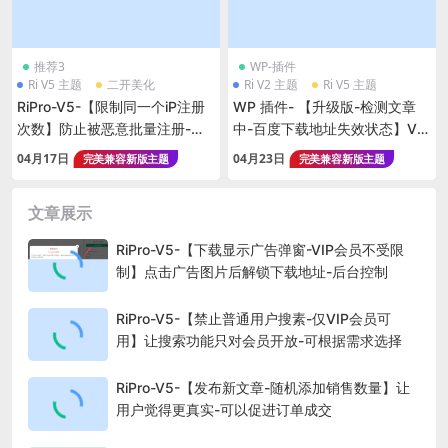
推荐3
WP-插件
Ri V5 主题
二开美化
Ri V2 主题
Ri V5 主题
RiPro-V5-【限制同一个iP注册
WP 插件- 【升级版-检测文章
次数】防止被恶意批量注册-刷
中-百度下载地址失效状态】V5
用户数据等作用-非插件
+V2通用-如果失效会显示在后
04月17日
04月23日
完美兼容新版主题
完美兼容新版主题
台检测列表中-可检测指定分类
或全站所有文章
文章展示
RiPro-V5-【下载显示广告弹窗-VIP会员不受限
制】点击广告图片后解锁下载地址-后台控制
RiPro-V5-【禁止普通用户搜素-仅VIP会员可
用】让搜索功能只对会员开放-可根据需求选择
RiPro-V5-【发布新文章-随机添加销售数量】让
用户觉得更真实-可以促进订单成交